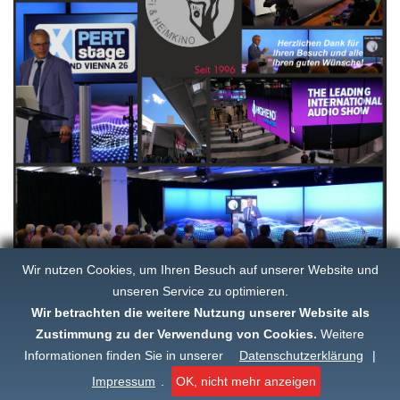
Wir nutzen Cookies, um Ihren Besuch auf unserer Website und
unseren Service zu optimieren.
Wir betrachten die weitere Nutzung unserer Website als
KLANGBILD
©
2026
|
Startseite
|
Pressearchiv
|
Impressum
|
Datenschutz
Zustimmung zu der Verwendung von Cookies.
Weitere
Informationen finden Sie in unserer
Datenschutzerklärung
|
+49 (0851) 30633
Impressum
.
OK, nicht mehr anzeigen